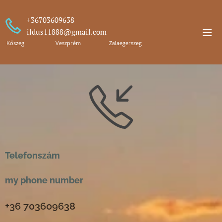
+36703609638
ildus11888@gmail.com
Kőszeg Veszprém Zalaegerszeg
Telefonszám
my phone number
+
36 703609638