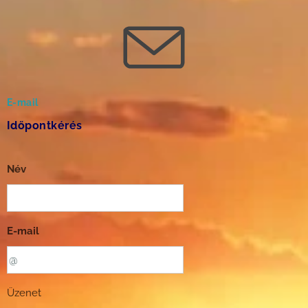
E-mail
Időpontkérés
Név
E-mail
Üzenet