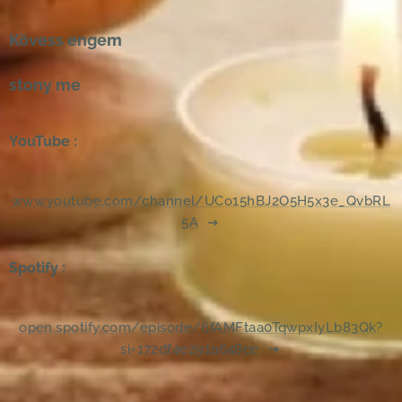
Kövess engem
stony me
YouTube :
www.youtube.com/channel/UCo15hBJ2O5H5x3e_QvbRL
5A
Spotify :
open.spotify.com/episode/6fAMFtaa0TqwpxIyLb83Qk?
si=172df4e291a648ce